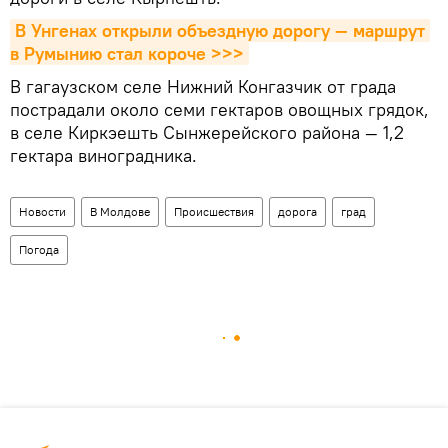
В Унгенах открыли объездную дорогу — маршрут 
в Румынию стал короче >>>
В гагаузском селе Нижний Конгазчик от града
пострадали около семи гектаров овощных грядок,
в селе Киркэешть Сынжерейского района — 1,2
гектара виноградника.
Новости
В Молдове
Происшествия
дорога
град
Погода