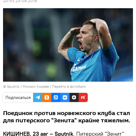
20:53 23.08.2018
© Sputnik / Михаил Киреев
/
Перейти в фотобанк
Подписаться
Поединок против норвежского клуба стал
для питерского "Зенита" крайне тяжелым.
КИШИНЕВ, 23 авг – Sputnik
. Питерский "Зенит"