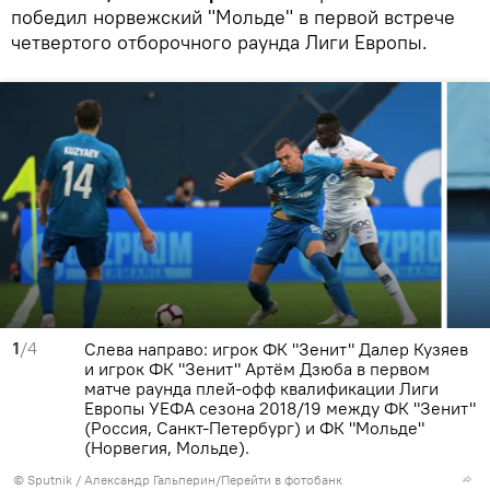
победил норвежский "Мольде" в первой встрече
четвертого отборочного раунда Лиги Европы.
1
/4
Слева направо: игрок ФК "Зенит" Далер Кузяев
и игрок ФК "Зенит" Артём Дзюба в первом
матче раунда плей-офф квалификации Лиги
Европы УЕФА сезона 2018/19 между ФК "Зенит"
(Россия, Санкт-Петербург) и ФК "Мольде"
(Норвегия, Мольде).
© Sputnik / Александр Гальперин
/
Перейти в фотобанк