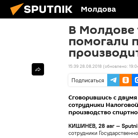
Молдова
В Молдове 
помогали 
производи
15:39 28.08.2018
(обновлено:
19:0
Подписаться
Сговорившись с двумя
сотрудники Налогово
производство спиртно
КИШИНЕВ, 28 авг — Sputni
сотрудники Государственн