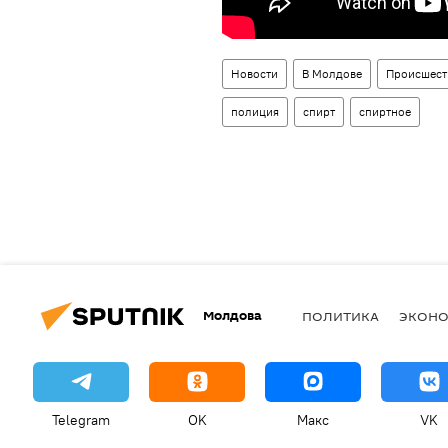
Новости
В Молдове
Происшест
полиция
спирт
спиртное
Молдова
ПОЛИТИКА
ЭКОН
Telegram
OK
Макс
VK