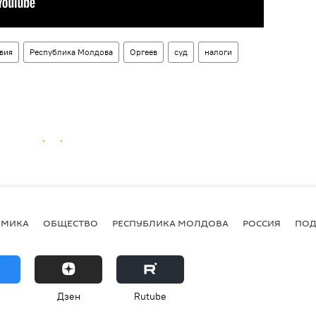
вия
Республика Молдова
Оргеев
суд
налоги
ОМИКА
ОБЩЕСТВО
РЕСПУБЛИКА МОЛДОВА
РОССИЯ
ПОД
Дзен
Rutube