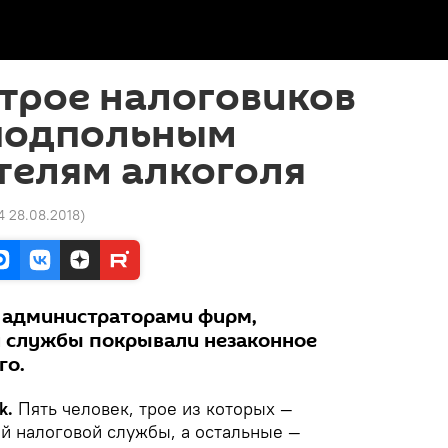
трое налоговиков
подпольным
телям алкоголя
4 28.08.2018
)
 администраторами фирм,
й службы покрывали незаконное
го.
k.
Пять человек, трое из которых —
ой налоговой службы, а остальные —