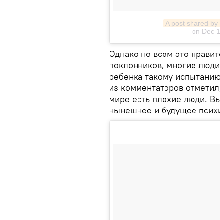
A post shared by
on Dec 1
Однако не всем это нрави
поклонников, многие люди 
ребенка такому испытани
из комментаторов отметил,
мире есть плохие люди. Вы
нынешнее и будущее психи