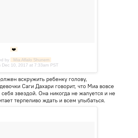
❤️
ed by
 Mia Aflalo Shunem
n Dec 10, 2017 at 7:33am PST
должен вскружить ребенку голову,
девочки Саги Дахари говорит, что Миа вовсе
т себя звездой. Она никогда не жалуется и не
итает терпеливо ждать и всем улыбаться.