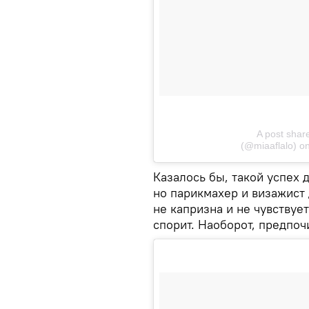
A post shar
(@miaaflalo) o
Казалось бы, такой успех 
но парикмахер и визажист 
не капризна и не чувствуе
спорит. Наоборот, предпоч