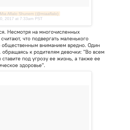
 Mia Aflalo Shunem (@miaaflalo)
0, 2017 at 7:33am PST
тся. Несмотря на многочисленных
считают, что подвергать маленького
ю общественным вниманием вредно. Один
 обращаясь к родителям девочки: "Во всем
 ставите под угрозу ее жизнь, а также ее
ческое здоровье".