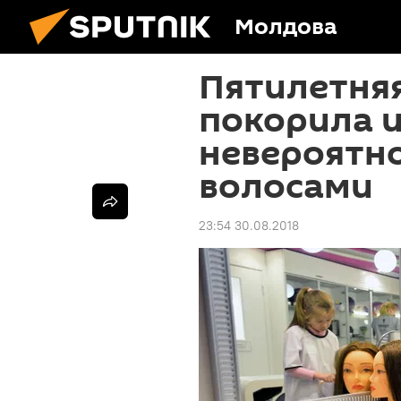
Молдова
Пятилетня
покорила 
невероятн
волосами
23:54 30.08.2018