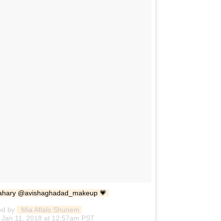
dahary @avishaghadad_makeup 💗
ed by
 Mia Aflalo Shunem
n Jan 11, 2018 at 12:57am PST