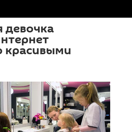
я девочка
интернет
о красивыми