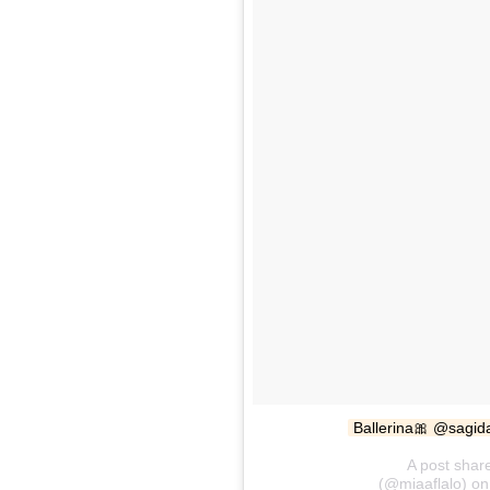
Ballerina🎀 @sagi
A post shar
(@miaaflalo) o