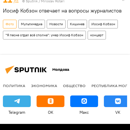
/11
© Sputnik / Miroslav Rotari
Иосиф Кобзон отвечает на вопросы журналистов
Фото
Мультимедиа
Новости
Кишинев
Иосиф Кобзон
"Я песне отдал всё сполна": умер Иосиф Кобзон
концерт
Молдова
ПОЛИТИКА
ЭКОНОМИКА
ОБЩЕСТВО
РЕСПУБЛИКА МОЛ
Telegram
OK
Макс
VK