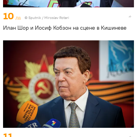
10
/11
© Sputnik / Miroslav Rotari
Илан Шор и Иосиф Кобзон на сцене в Кишиневе
11