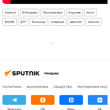
Новости
В Молдове
Происшествия
Кишинев
Кагул
SMURD
ДТП
больница
операция
вертолет
мальчик
Молдова
ПОЛИТИКА
ЭКОНОМИКА
ОБЩЕСТВО
РЕСПУБЛИКА МОЛ
Telegram
OK
Макс
VK