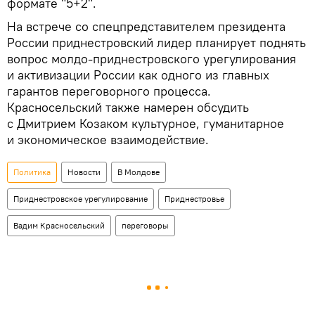
формате "5+2".
На встрече со спецпредставителем президента
России приднестровский лидер планирует поднять
вопрос молдо-приднестровского урегулирования
и активизации России как одного из главных
гарантов переговорного процесса.
Красносельский также намерен обсудить
с Дмитрием Козаком культурное, гуманитарное
и экономическое взаимодействие.
Политика
Новости
В Молдове
Приднестровское урегулирование
Приднестровье
Вадим Красносельский
переговоры