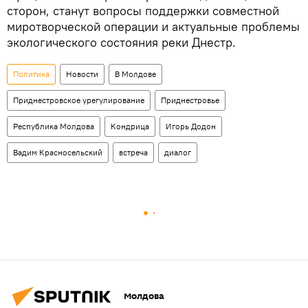
сторон, станут вопросы поддержки совместной
миротворческой операции и актуальные проблемы
экологического состояния реки Днестр.
Политика
Новости
В Молдове
Приднестровское урегулирование
Приднестровье
Республика Молдова
Кондрица
Игорь Додон
Вадим Красносельский
встреча
диалог
Молдова