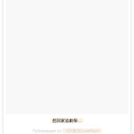
想回家追劇🤪…
Публикация от
 ⭐️許路兒LureHsu⭐️