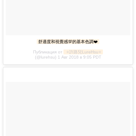
舒適度和視覺感💯的基本色調❤️
Публикация от
 ⭐️許路兒LureHsu⭐️
(@lurehsu) 1 Авг 2018 в 9:05 PDT