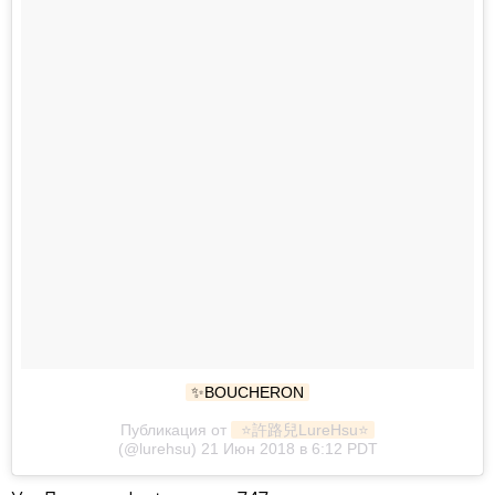
✨BOUCHERON
Публикация от
 ⭐️許路兒LureHsu⭐️
(@lurehsu) 21 Июн 2018 в 6:12 PDT