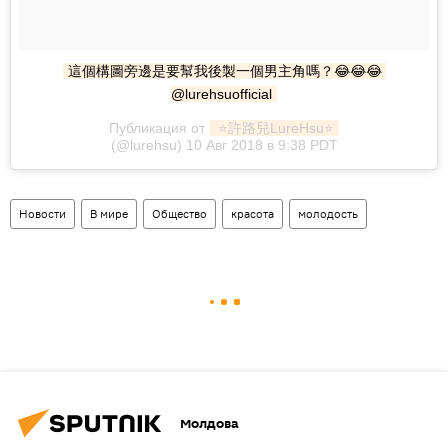
這個構圖旁邊是要幫我後製一個男主角嗎？😂😂😂 
@lurehsuofficial
Публикация от
 ⭐️許路兒LureHsu⭐️
(@lurehsu) 10 Авг 2018 в 9:38 PDT
Новости
В мире
Общество
красота
молодость
Молдова