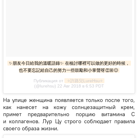
✨朋友今日給我的溫暖語錄✨ 在檢討哪裡可以做的更好的時候， 
也不要忘記給自己的努力一些鼓勵和小掌聲呀👏🏼😊
Публикация от
 ⭐️許路兒LureHsu⭐️
(@lurehsu) 22 Авг 2018 в 6:53 PDT
На улице женщина появляется только после того,
как нанесет на кожу солнцезащитный крем,
примет предварительно порцию витамина C
и коллагенов. Лур Цу строго соблюдает правила
своего образа жизни.