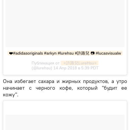
❤️#adidasoriginals #arkyn #lurehsu #許路兒 📷 #lucasvisualw
Публикация от
 ⭐️許路兒LureHsu⭐️
(@lurehsu) 14 Апр 2018 в 5:39 PDT
Она избегает сахара и жирных продуктов, а утро
начинает с черного кофе, который "будит ее
кожу".