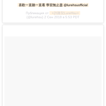
喜歡一直聽一直看 學習無止盡 @lurehsuofficial
Публикация от
 ⭐️許路兒LureHsu⭐️
(@lurehsu) 2 Сен 2018 в 5:53 PDT