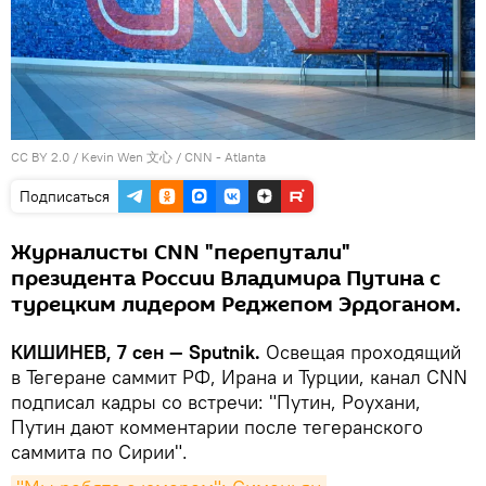
CC BY 2.0
/
Kevin Wen 文心
/
CNN - Atlanta
Подписаться
Журналисты CNN "перепутали"
президента России Владимира Путина с
турецким лидером Реджепом Эрдоганом.
КИШИНЕВ, 7 сен — Sputnik.
Освещая проходящий
в Тегеране саммит РФ, Ирана и Турции, канал CNN
подписал кадры со встречи: "Путин, Роухани,
Путин дают комментарии после тегеранского
саммита по Сирии".