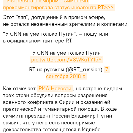
"Мы ребята с юмором": Симоньян 
прокомментировала статус иноагента RT>>>
Этот "ляп", допущенный в прямом эфире,
не остался незамеченным зрителями и коллегами.
"У CNN на уме только Путин", — пошутили
в официальном твиттере RT.
У CNN на уме только Путин
pic.twitter.com/VSWKuTY15Y
— RT на русском (@RT_russian)
7 
сентября 2018 г.
​Как отмечает
РИА Новости
, на встрече лидеры
трех стран обсудили вопросы разрешения
военного конфликта в Сирии и оказания ей
практической и гуманитарной помощи. В ходе
саммита президент России Владимир Путин
заявил, что у него есть неоспоримые
доказательства готовящегося в Идлибе