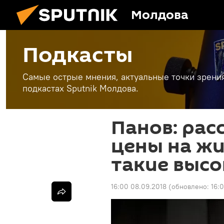
Молдова
Подкасты
Самые острые мнения, актуальные точки зрени
подкастах Sputnik Молдова.
Панов: рас
цены на жи
такие высо
16:00 08.09.2018
(обновлено:
16: