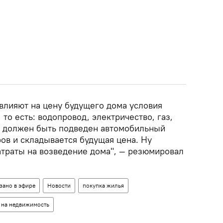
 влияют на цену будущего дома условия
то есть: водопровод, электричество, газ,
у должен быть подведен автомобильный
ров и складывается будущая цена. Ну
атраты на возведение дома", — резюмировал
зано в эфире
Новости
покупка жилья
 на недвижимость