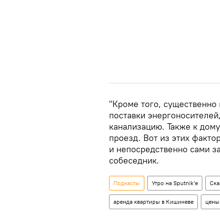
"Кроме того, существенно
поставки энергоносителей, 
канализацию. Также к дом
проезд. Вот из этих факто
и непосредственно сами з
собеседник.
Подкасты
Утро на Sputnik’e
Ска
аренда квартиры в Кишиневе
цены