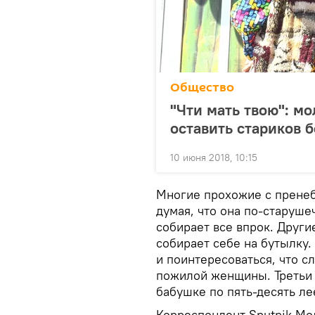
Общество
"Чти мать твою": м
оставить стариков 
10 июня 2018, 10:15
Многие прохожие с пренеб
думая, что она по-старуше
собирает все впрок. Други
собирает себе на бутылку.
и поинтересоваться, что с
пожилой женщины. Третьи 
бабушке по пять-десять ле
Корреспондент Sputnik Мол