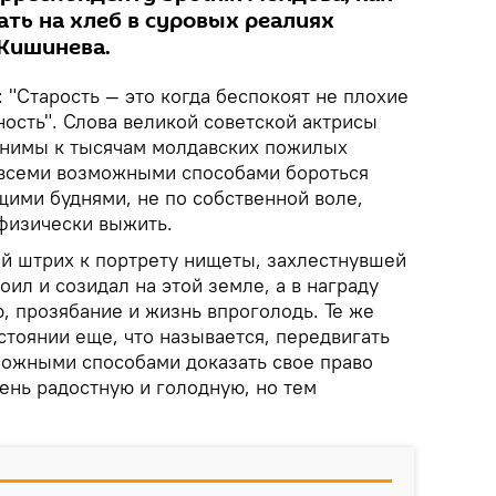
ть на хлеб в суровых реалиях
Кишинева.
 "Старость — это когда беспокоят не плохие
ность". Слова великой советской актрисы
енимы к тысячам молдавских пожилых
 всеми возможными способами бороться
щими буднями, не по собственной воле,
 физически выжить.
й штрих к портрету нищеты, захлестнувшей
оил и созидал на этой земле, а в награду
, прозябание и жизнь впроголодь. Те же
остоянии еще, что называется, передвигать
можными способами доказать свое право
чень радостную и голодную, но тем