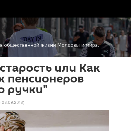
т в общественной жизни Молдовы и мира.
старость или Как
х пенсионеров
о ручки"
6 08.09.2018
)