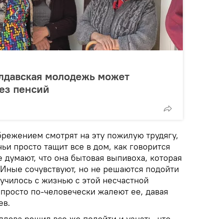
олдавская молодежь может
без пенсий
режением смотрят на эту пожилую трудягу,
чьи просто тащит все в дом, как говорится
е думают, что она бытовая выпивоха, которая
 Иные сочувствуют, но не решаются подойти
лучилось с жизнью с этой несчастной
просто по-человечески жалеют ее, давая
ев.
дова решил все же подойти и узнать, что