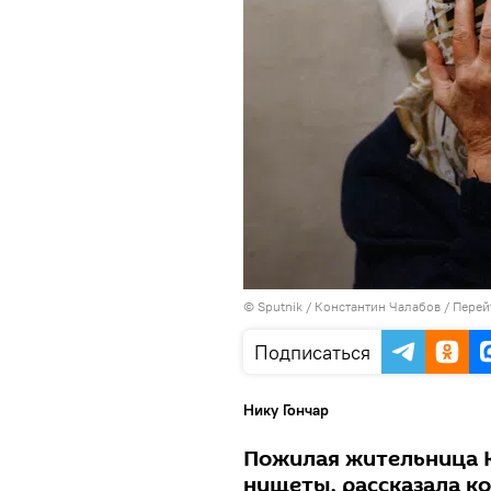
© Sputnik / Константин Чалабов
/
Перей
Подписаться
Нику Гончар
Пожилая жительница К
нищеты, рассказала ко