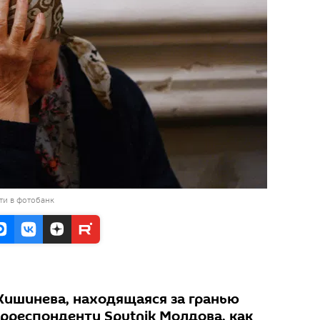
ти в фотобанк
ишинева, находящаяся за гранью
рреспонденту Sputnik Молдова, как