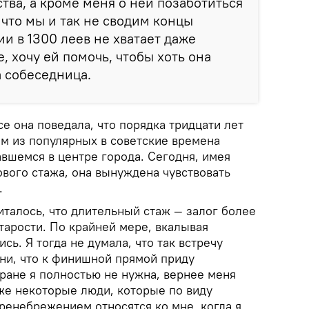
тва, а кроме меня о ней позаботиться
 что мы и так не сводим концы
и в 1300 леев не хватает даже
, хочу ей помочь, чтобы хоть она
а собеседница.
е она поведала, что порядка тридцати лет
ом из популярных в советские времена
вшемся в центре города. Сегодня, имея
ового стажа, она вынуждена чувствовать
.
читалось, что длительный стаж — залог более
тарости. По крайней мере, вкалывая
ись. Я тогда не думала, что так встречу
ни, что к финишной прямой приду
ране я полностью не нужна, вернее меня
аже некоторые люди, которые по виду
ренебрежением относятся ко мне, когда я