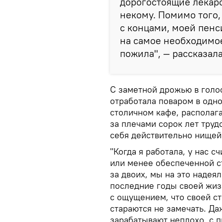
дорогостоящие лекарс
некому. Помимо того,
с концами, моей пенси
на самое необходимое
пожила", — рассказал
С заметной дрожью в голос
отработала поваром в одн
столичном кафе, располага
за плечами сорок лет труд
себя действительно нищей
"Когда я работала, у нас с
или менее обеспеченной с
за двоих, мы на это надеял
последние годы своей жиз
с ощущением, что своей ст
стараются не замечать. Д
зарабатывают неплохо, с п