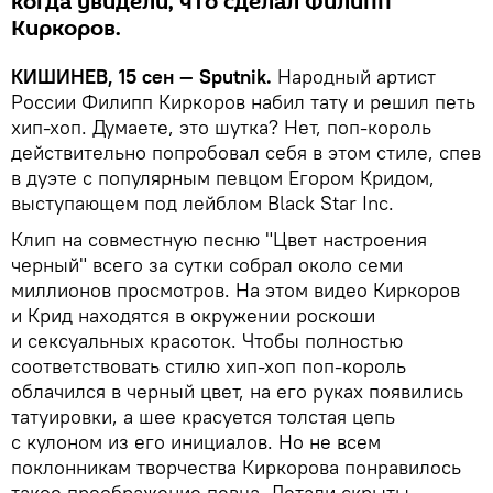
когда увидели, что сделал Филипп
Киркоров.
КИШИНЕВ, 15 сен — Sputnik.
Народный артист
России Филипп Киркоров набил тату и решил петь
хип-хоп. Думаете, это шутка? Нет, поп-король
действительно попробовал себя в этом стиле, спев
в дуэте с популярным певцом Егором Кридом,
выступающем под лейблом Black Star Inc.
Клип на совместную песню "Цвет настроения
черный" всего за сутки собрал около семи
миллионов просмотров. На этом видео Киркоров
и Крид находятся в окружении роскоши
и сексуальных красоток. Чтобы полностью
соответствовать стилю хип-хоп поп-король
облачился в черный цвет, на его руках появились
татуировки, а шее красуется толстая цепь
с кулоном из его инициалов. Но не всем
поклонникам творчества Киркорова понравилось
такое преображение певца. Детали скрыты