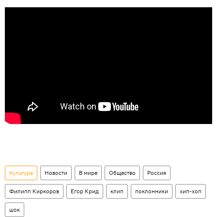
Культура
Новости
В мире
Общество
Россия
Филипп Киркоров
Егор Крид
клип
поклонники
хип-хоп
шок