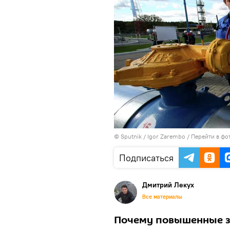
© Sputnik / Igor Zarembo
/
Перейти в фо
Подписаться
Дмитрий Лекух
Все материалы
Почему повышенные за