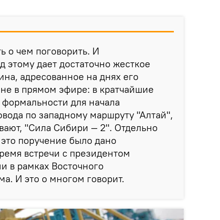
ть о чем поговорить. И
 этому дает достаточно жесткое
на, адресованное на днях его
не в прямом эфире: в кратчайшие
е формальности для начала
овода по западному маршруту "Алтай",
вают, "Сила Сибири — 2". Отдельно
о это поручение было дано
ремя встречи с президентом
и в рамках Восточного
а. И это о многом говорит.