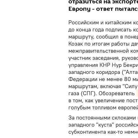
отразиться на экспорт
Европу - ответ пыталс
Российским и китайским к
до конца года подписать к
маршруту, сообщил в поне
Козак по итогам работы д
межправительственной ком
участник заседания, руков
управления КНР Нур Бекри
западного коридора ("Алта
Федерации не менее 80 ми
маршрутам, включая "Силу
газа (СПГ). Обозреватель
в том, как увеличение пос
голубым топливом европе
За постоянными склоками 
западного "куста" российс
субконтинента как-то немн