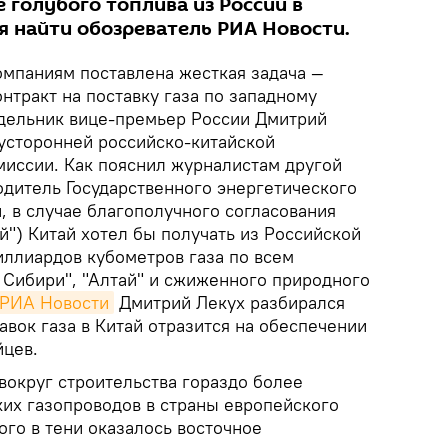
е голубого топлива из России в
я найти обозреватель РИА Новости.
омпаниям поставлена жесткая задача —
онтракт на поставку газа по западному
дельник вице-премьер России Дмитрий
вусторонней российско-китайской
иссии. Как пояснил журналистам другой
одитель Государственного энергетического
, в случае благополучного согласования
й") Китай хотел бы получать из Российской
ллиардов кубометров газа по всем
 Сибири", "Алтай" и сжиженного природного
РИА Новости
Дмитрий Лекух разбирался
тавок газа в Китай отразится на обеспечении
йцев.
вокруг строительства гораздо более
ких газопроводов в страны европейского
ого в тени оказалось восточное