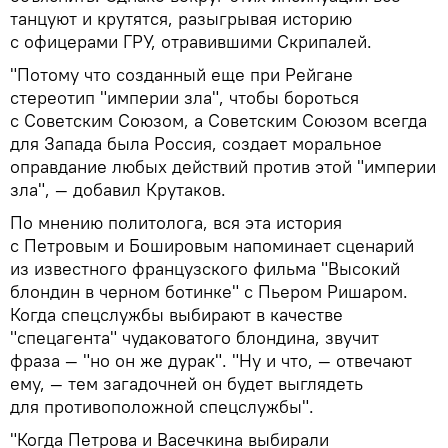
танцуют и крутятся, разыгрывая историю
с офицерами ГРУ, отравившими Скрипалей.
"Потому что созданный еще при Рейгане
стереотип "империи зла", чтобы бороться
с Советским Союзом, а Советским Союзом всегда
для Запада была Россия, создает моральное
оправдание любых действий против этой "империи
зла", — добавил Крутаков.
По мнению политолога, вся эта история
с Петровым и Бошировым напоминает сценарий
из известного французского фильма "Высокий
блондин в черном ботинке" с Пьером Ришаром.
Когда спецслужбы выбирают в качестве
"спецагента" чудаковатого блондина, звучит
фраза — "но он же дурак". "Ну и что, — отвечают
ему, — тем загадочней он будет выглядеть
для противоположной спецслужбы".
"Когда Петрова и Васечкина выбирали