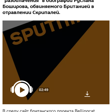
"разоблачения" в биографии Руслана
Боширова, обвиняемого Британией в
отравлении Скрипалей.
02:49
В среду сайт британского проекта Bellingcat