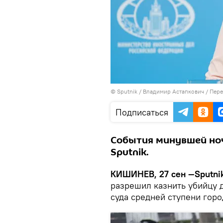
© Sputnik / Владимир Астапкович
/
Пере
Подписаться
События минувшей ноч
Sputnik.
КИШИНЕВ, 27 сен —Sputnik
разрешил казнить убийцу 
суда средней ступени гор