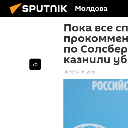
Молдова
Пока все с
прокоммен
по Солсбери
казнили у
08:52 27.09.2018