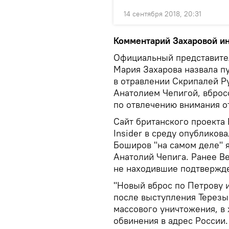
14 сентября 2018, 20:31
Комментарий Захаровой ин
Официальный представите
Мария Захарова назвала п
в отравлении Скрипалей Р
Анатолием Чепигой, вбро
по отвлечению внимания от
Сайт британского проекта 
Insider в среду опубликов
Боширов "на самом деле" 
Анатолий Чепига. Ранее Be
не находившие подтвержд
"Новый вброс по Петрову 
после выступления Терезы
массового уничтожения, в 
обвинения в адрес России.