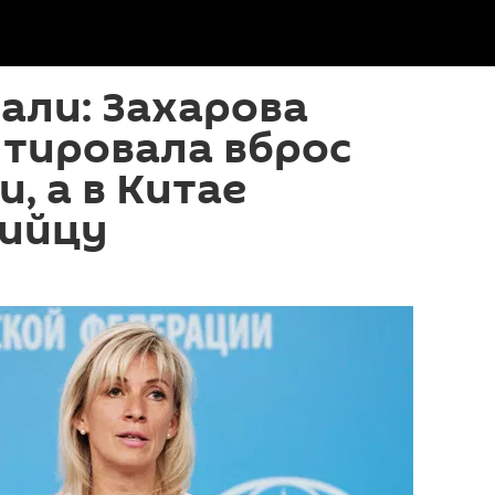
пали: Захарова
тировала вброс
, а в Китае
бийцу