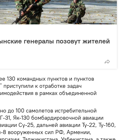
мынские генералы позовут жителей
ее 130 командных пунктов и пунктов
 приступили к отработке задач
имодействия в рамках объединенной
ано до 100 самолетов истребительной
Г-31, Як-130 бомбардировочной авиации
иации Су-25, дальней авиации Ту-22, Ту-160,
Ми-8 вооруженных сил РФ, Армении,
иргизии, Таджикистана, Узбекистана, а также