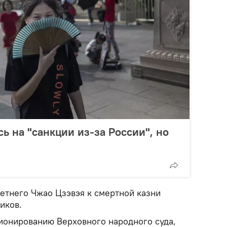
ь на "санкции из-за Росcии", но
летнего Чжао Цзэвэя к смертной казни
иков.
ионированию Верховного народного суда,