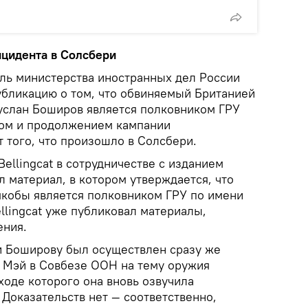
цидента в Солсбери
ль министерства иностранных дел России
убликацию о том, что обвиняемый Британией
услан Боширов является полковником ГРУ
сом и продолжением кампании
 того, что произошло в Солсбери.
Bellingcat в сотрудничестве с изданием
ал материал, в котором утверждается, что
якобы является полковником ГРУ по имени
llingcat уже публиковал материалы,
ения.
и Боширову был осуществлен сразу же
 Мэй в Совбезе ООН на тему оружия
ходе которого она вновь озвучила
 Доказательств нет — соответственно,