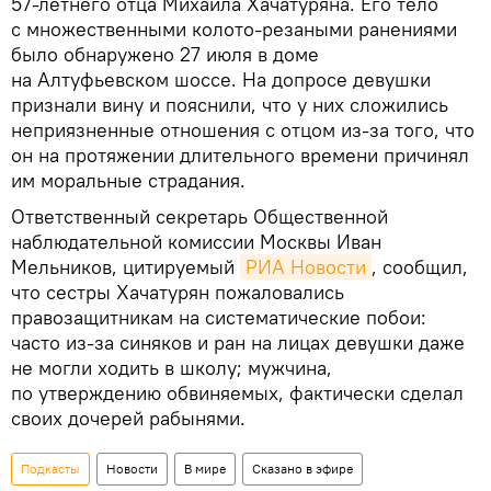
57-летнего отца Михаила Хачатуряна. Его тело
с множественными колото-резаными ранениями
было обнаружено 27 июля в доме
на Алтуфьевском шоссе. На допросе девушки
признали вину и пояснили, что у них сложились
неприязненные отношения с отцом из-за того, что
он на протяжении длительного времени причинял
им моральные страдания.
Ответственный секретарь Общественной
наблюдательной комиссии Москвы Иван
Мельников, цитируемый
РИА Новости
, сообщил,
что сестры Хачатурян пожаловались
правозащитникам на систематические побои:
часто из-за синяков и ран на лицах девушки даже
не могли ходить в школу; мужчина,
по утверждению обвиняемых, фактически сделал
своих дочерей рабынями.
Подкасты
Новости
В мире
Сказано в эфире