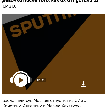
девочки после того, как их отпустили из
СИЗО.
01:42
Басманный суд Москвы отпустил из СИЗО
Кристину, Ангелину и Марию Хачатурян,