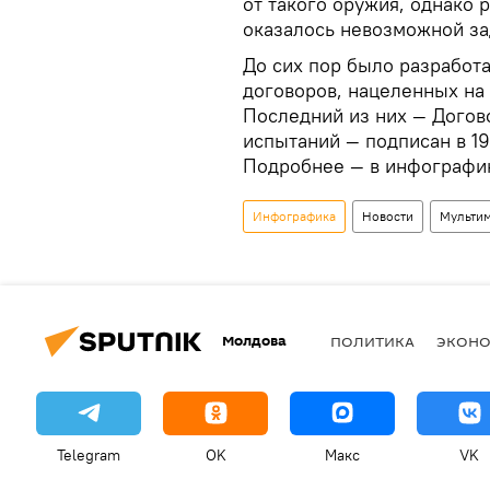
от такого оружия, однако
оказалось невозможной за
До сих пор было разработ
договоров, нацеленных на
Последний из них — Дого
испытаний — подписан в 199
Подробнее — в инфограф
Инфографика
Новости
Мульти
Молдова
ПОЛИТИКА
ЭКОН
Telegram
OK
Макс
VK