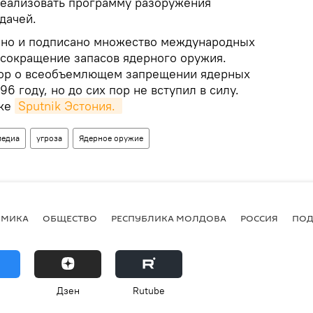
 реализовать программу разоружения
дачей.
ано и подписано множество международных
 сокращение запасов ядерного оружия.
вор о всеобъемлющем запрещении ядерных
6 году, но до сих пор не вступил в силу.
ике
Sputnik Эстония. 
медиа
угроза
Ядерное оружие
ОМИКА
ОБЩЕСТВО
РЕСПУБЛИКА МОЛДОВА
РОССИЯ
ПОД
Дзен
Rutube