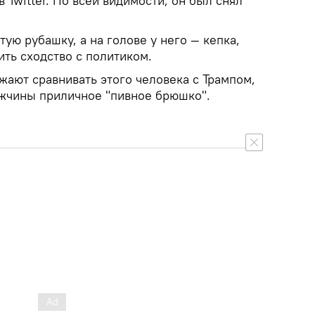
 Twitter. По всей видимости, он был снял
тую рубашку, а на голове у него — кепка,
ть сходство с политиком.
жают сравнивать этого человека с Трампом,
мужчины приличное "пивное брюшко".