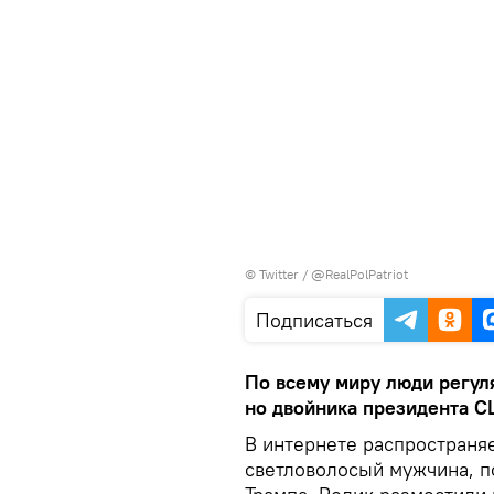
©
Twitter / @RealPolPatriot
Подписаться
По всему миру люди регул
но двойника президента С
В интернете распространяе
светловолосый мужчина, 