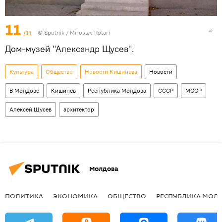
11
/11
© Sputnik / Miroslav Rotari
Дом-музей "Александр Щусев".
Культура
Общество
Новости Кишинева
Новости
В Молдове
Кишинев
Республика Молдова
СССР
МССР
Алексей Щусев
архитектор
Молдова
ПОЛИТИКА
ЭКОНОМИКА
ОБЩЕСТВО
РЕСПУБЛИКА МОЛ