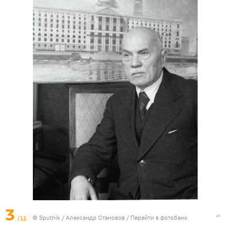
3
/11
© Sputnik / Александр Становов
/
Перейти в фотобанк