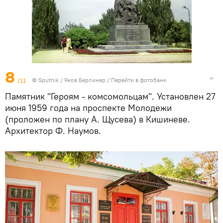
8
/11
© Sputnik / Яков Берлинер
/
Перейти в фотобанк
Памятник "Героям - комсомольцам". Установлен 27
июня 1959 года на проспекте Молодежи
(проложен по плану А. Щусева) в Кишиневе.
Архитектор Ф. Наумов.