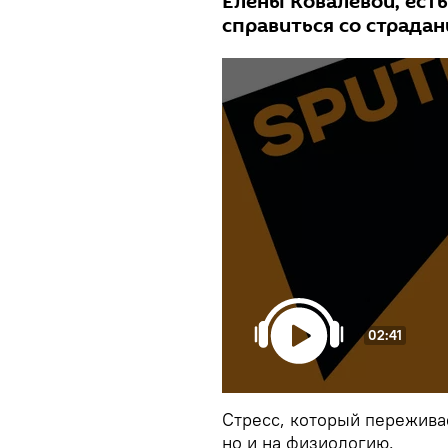
Елены Ковалевой, ест
справиться со страдан
02:41
Стресс, который переживае
но и на физиологию.