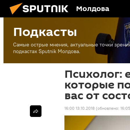
Молдова
Подкасты
Самые острые мнения, актуальные точки зрени
подкастах Sputnik Молдова.
Психолог: 
которые по
вас от сос
16:00 13.10.2018
(обновлено:
16:05