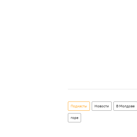
Подкасты
Новости
В Молдове
горе