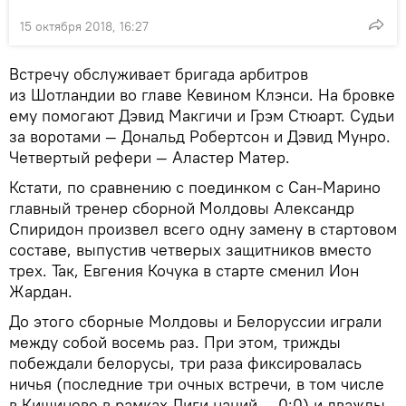
15 октября 2018, 16:27
Встречу обслуживает бригада арбитров
из Шотландии во главе Кевином Клэнси. На бровке
ему помогают Дэвид Макгичи и Грэм Стюарт. Судьи
за воротами — Дональд Робертсон и Дэвид Мунро.
Четвертый рефери — Аластер Матер.
Кстати, по сравнению с поединком с Сан-Марино
главный тренер сборной Молдовы Александр
Спиридон произвел всего одну замену в стартовом
составе, выпустив четверых защитников вместо
трех. Так, Евгения Кочука в старте сменил Ион
Жардан.
До этого сборные Молдовы и Белоруссии играли
между собой восемь раз. При этом, трижды
побеждали белорусы, три раза фиксировалась
ничья (последние три очных встречи, в том числе
в Кишиневе в рамках Лиги наций — 0:0) и дважды