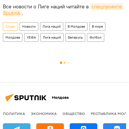
Все новости о Лиге наций читайте в
спецпроекте 
Sputnik
.
Спорт
Новости
Лига наций
В Молдове
В мире
Молдова
УЕФА
Лига наций
Беларусь
Футбол
Молдова
ПОЛИТИКА
ЭКОНОМИКА
ОБЩЕСТВО
РЕСПУБЛИКА МОЛ