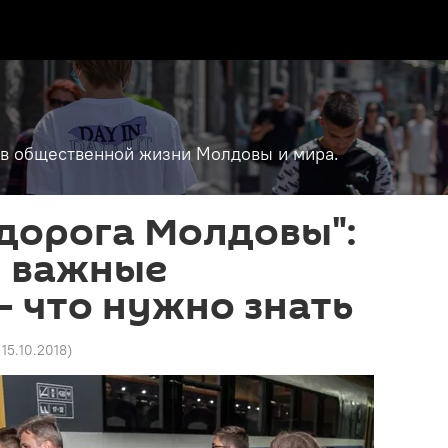
т в общественной жизни Молдовы и мира.
дорога Молдовы":
 важные
- что нужно знать
 15.10.2018
)