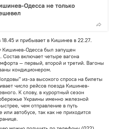
ишинев-Одесса не только
дешевел
 18.45 и прибывает в Кишинев в 22.27.
у Кишинев-Одесса был запущен
 Состав включает четыре вагона
омфорта — первый, второй и третий. Вагоны
ованы кондиционером.
олдовы" из-за высокого спроса на билеты
чивает число рейсов поезда Кишинев-
вного. К слову, в курортный сезон
побережье Украины именно железной
ыстрее, чем отправление в путь
 или автобусе, так как не приходится
границе.
ию можно получить по телефону (022)