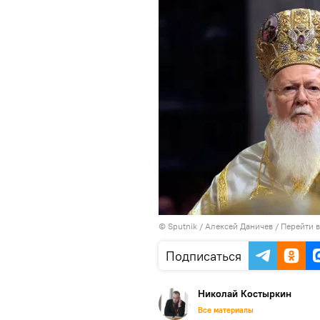
© Sputnik / Алексей Даничев
/
Перейти 
Подписаться
Николай Костыркин
Все материалы