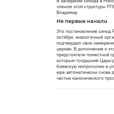
В заседании синода в Мин
членом этой структуры Р
Владимир.
Не первые начали
Это постановление синод Р
октября, аналогичный орг
подтвердил свое намерени
церкви. В дополнение к э
предстоятеля поместной пр
которым тогдашний Царьгр
Киевскую митрополию в уп
юре автоматически снова 
частью канонического прос