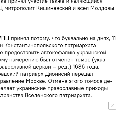
ске принял участие также и являющийся
ПЦ митрополит Кишиневский и всея Молдовы
ПЦ принял потому, что буквально на днях, 11
ан Константинопольского патриархата
е предоставить автокефалию украинской
тому намерению был отменен томос (указ
авославной церкви — ред.) 1686 года,
адский патриарх Дионисий передал
равление Москве. Отмена этого томоса де-
делает украинские православные приходы
транства Вселенского патриархата.