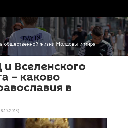
т в общественной жизни Молдовы и мира.
 и Вселенского
а – каково
равославия в
 16.10.2018
)