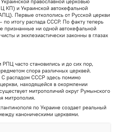
 Украинской православной церковью
ПЦ КП) и Украинской автокефальной
АПЦ). Первые откололись от Русской церкви
 по итогу распада СССР. По факту теперь
 не признанные ни одной автокефальной
чисты и экклезиастически законны в глазах
РПЦ часто становились и до сих пор,
 предметом спора различных церквей.
. С распадом СССР здесь помимо
церкви, находящейся в окормлении
 существует митрополичий округ Румынского
ая митрополия.
тантинополя по Украине создает реальный
между каноническими церквями.