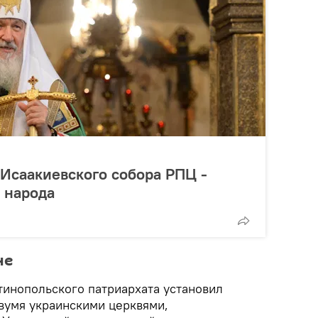
 Исаакиевского собора РПЦ -
 народа
не
тинопольского патриархата установил
вумя украинскими церквями,