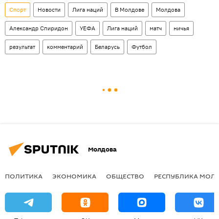
Спорт
Новости
Лига наций
В Молдове
Молдова
Александр Спиридон
УЕФА
Лига наций
матч
ничья
результат
комментарий
Беларусь
Футбол
Молдова
ПОЛИТИКА
ЭКОНОМИКА
ОБЩЕСТВО
РЕСПУБЛИКА МОЛ