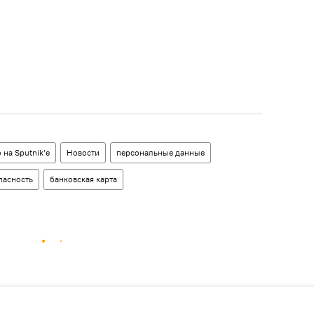
 на Sputnik’e
Новости
персональные данные
пасность
банковская карта