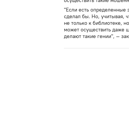
осуществить такие мошенн
"Если есть определенные з
сделал бы. Но, учитывая, 
не только к библиотеке, н
может осуществить даже шк
делают такие гении", — за