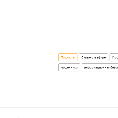
Подкасты
Сказано в эфире
Утро
мошенники
информационная безо