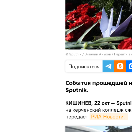
© Sputnik / Виталий Аньков
/
Перейти в
Подписаться
События прошедшей но
Sputnik.
КИШИНЕВ, 22 окт — Sputni
на керченский колледж сж
передает
РИА Новости. 