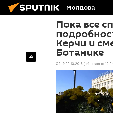
Молдова
Пока все с
подробност
Керчи и см
Ботанике
09:19 22.10.2018
(обновлено:
10:2