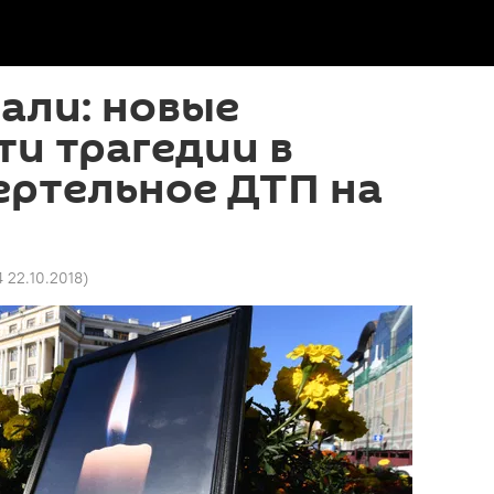
пали: новые
и трагедии в
ертельное ДТП на
4 22.10.2018
)