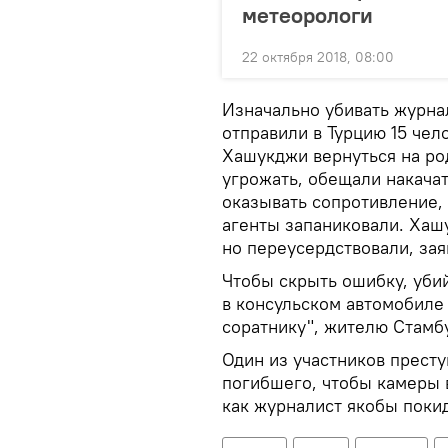
метеорологи
22 октября 2018, 08:00
Изначально убивать журна
отправили в Турцию 15 че
Хашукджи вернуться на род
угрожать, обещали накачат
оказывать сопротивление, 
агенты запаниковали. Хаш
но переусердствовали, зая
Чтобы скрыть ошибку, убий
в консульском автомобиле
соратнику", жителю Стамб
Один из участников прест
погибшего, чтобы камеры
как журналист якобы покид