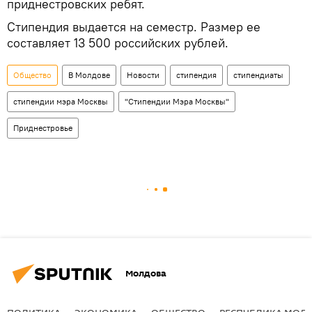
приднестровских ребят.
Стипендия выдается на семестр. Размер ее
составляет 13 500 российских рублей.
Общество
В Молдове
Новости
стипендия
стипендиаты
стипендии мэра Москвы
"Стипендии Мэра Москвы"
Приднестровье
Молдова
ПОЛИТИКА
ЭКОНОМИКА
ОБЩЕСТВО
РЕСПУБЛИКА МОЛ