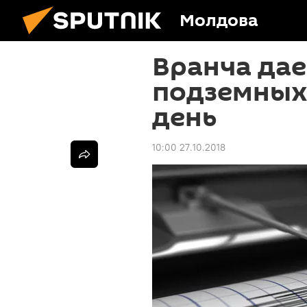
Молдова
Вранча дает
подземных 
день
10:00 27.10.2018