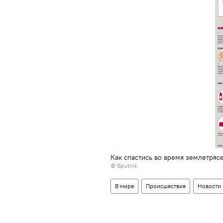
Как спастись во время землетряс
© Sputnik
В мире
Происшествия
Новости