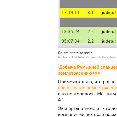
Seismicitate recenta
© Photo :
Institutul Național de Cercetare
Добыча Румынией сланцев
землетрясению>>>
Примечательно, что ровно 
аналогичное землетрясени
оно повторилось. Магниту
4.1.
Эксперты отмечают, что д
компаниями, которая неско