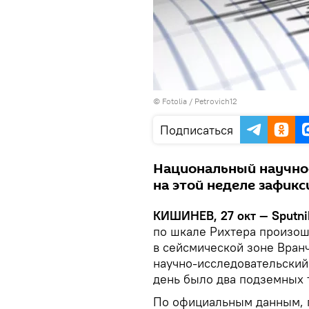
©
Fotolia
/ Petrovich12
Подписаться
Национальный научно-
на этой неделе зафик
КИШИНЕВ, 27 окт — Sputni
по шкале Рихтера произош
в сейсмической зоне Вран
научно-исследовательский 
день было два подземных 
По официальным данным, п