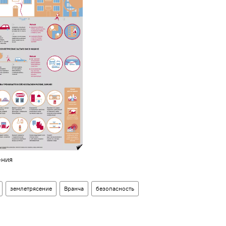
ения
землетрясение
Вранча
безопасность