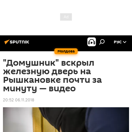
РУС
Молдова
"Домушник" вскрыл
железную дверь на
Рышкановке почти за
минуту — видео
20:52 06.11.2018