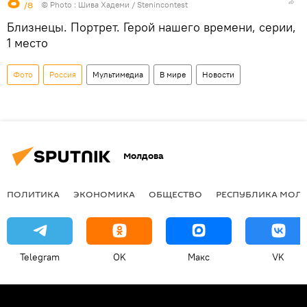
8
/8
© Photo : Шива Хадеми / Stenincontest
Близнецы. Портрет. Герой нашего времени, серии,
1 место
Фото
Россия
Мультимедиа
В мире
Новости
Молдова
ПОЛИТИКА
ЭКОНОМИКА
ОБЩЕСТВО
РЕСПУБЛИКА МОЛ
Telegram
OK
Макс
VK