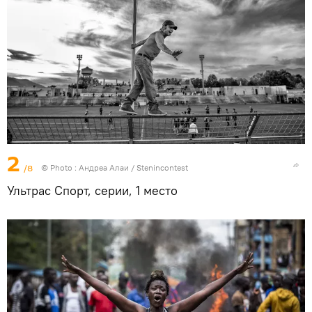
2
/8
© Photo : Андреа Алаи / Stenincontest
Ультрас Спорт, серии, 1 место