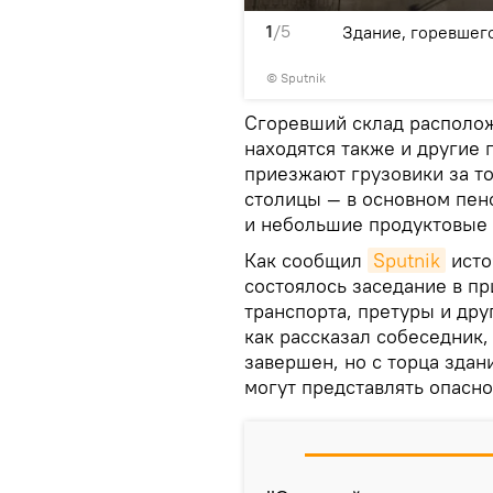
1
/5
аводская в Кишиневе
Здание, горевшего
© Sputnik
Сгоревший склад располож
находятся также и другие 
приезжают грузовики за т
столицы — в основном пен
и небольшие продуктовые 
Как сообщил
Sputnik
исто
состоялось заседание в пр
транспорта, претуры и дру
как рассказал собеседник,
завершен, но с торца здан
могут представлять опасно