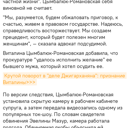
частной жизни". Цымбалюк-Романовская себя
виновной не считает.
"Мы, разумеется, будем обжаловать приговор, к
счастью, живем в правовом государстве. Надеюсь,
справедливость восторжествует. Мы создаем
прецедент, который будет полезен многим
женщинам", — сказала адвокат подсудимой.
Виталина Цымбалюк-Романовская добавила, что
прокуратуре "удалось исполнить желание" ее
бывшего мужа, который хотел осудить ее.
Крутой поворот в "деле Джигарханяна": признание 
Виталины>>>
По версии следствия, Цымбалюк-Романовская
установила скрытую камеру в рабочем кабинете
супруга, а затем передала видеозапись одному из
популярных ток-шоу. По словам свидетеля
обвинения Эвелины Мазур, камера работала
полгода. Обвиняемая якобы объяснила ей