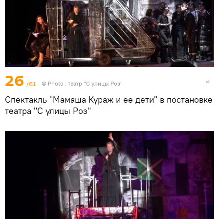
26
/61
© Photo : театр "С улицы Роз"
Спектакль "Мамаша Кураж и ее дети" в постановке
театра "С улицы Роз"