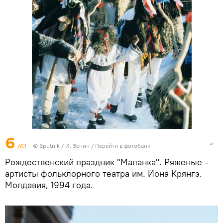
6
/61
© Sputnik / И. Зенин
/
Перейти в фотобанк
Рождественский праздник "Маланка". Ряженые -
артисты фольклорного театра им. Иона Крянгэ.
Молдавия, 1994 года.