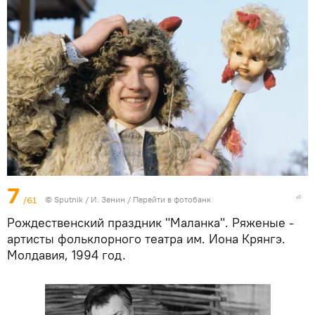
7
/61
© Sputnik / И. Зенин
/
Перейти в фотобанк
Рождественский праздник "Маланка". Ряженые -
артисты фольклорного театра им. Иона Крянгэ.
Молдавия, 1994 год.