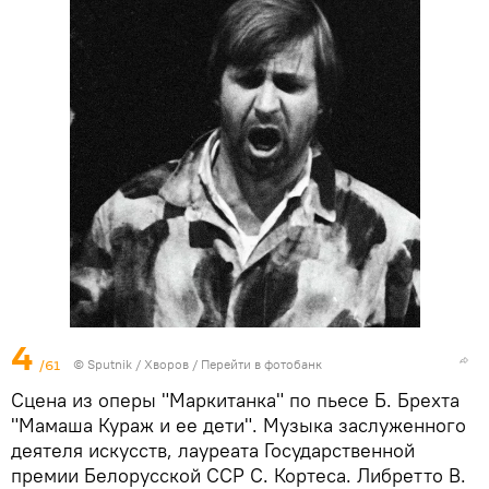
4
/61
© Sputnik / Хворов
/
Перейти в фотобанк
Сцена из оперы "Маркитанка" по пьесе Б. Брехта
"Мамаша Кураж и ее дети". Музыка заслуженного
деятеля искусств, лауреата Государственной
премии Белорусской ССР С. Кортеса. Либретто В.