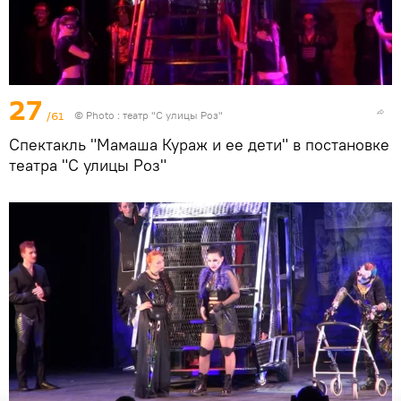
27
/61
© Photo : театр "С улицы Роз"
Спектакль "Мамаша Кураж и ее дети" в постановке
театра "С улицы Роз"