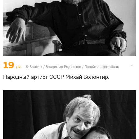
19
/61
© Sputnik / Владимир Родионов
/
Перейти в фотобанк
Народный артист СССР Михай Волонтир.