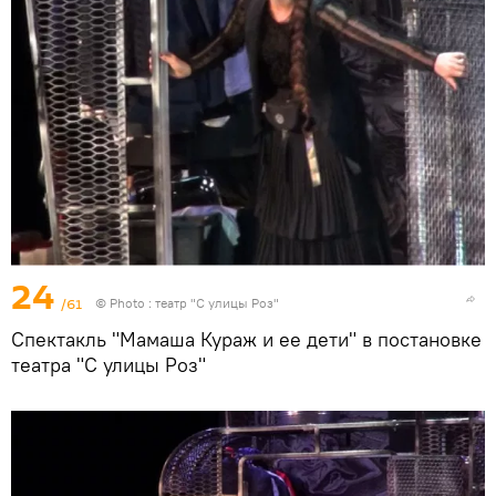
24
/61
© Photo : театр "С улицы Роз"
Спектакль "Мамаша Кураж и ее дети" в постановке
театра "С улицы Роз"