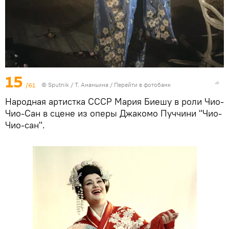
15
/61
© Sputnik / Т. Ананьина
/
Перейти в фотобанк
Народная артистка СССР Мария Биешу в роли Чио-
Чио-Сан в сцене из оперы Джакомо Пуччини "Чио-
Чио-сан".