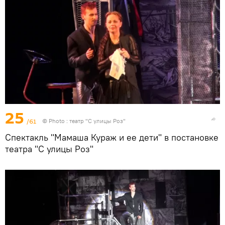
25
/61
© Photo : театр "С улицы Роз"
Спектакль "Мамаша Кураж и ее дети" в постановке
театра "С улицы Роз"