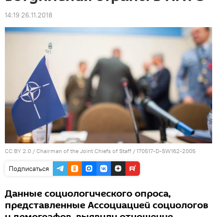
14:19 26.11.2018
CC BY 2.0
/
Chairman of the Joint Chiefs of Staff
/
170517-D-SW162-2005
Подписаться
Данные социологического опроса,
представленные Ассоциацией социологов