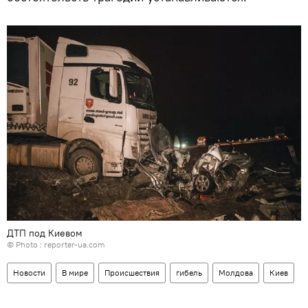
ДТП под Киевом
© Photo :
reporter-ua.com
Новости
В мире
Происшествия
гибель
Молдова
Киев