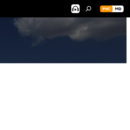
РУС
MD