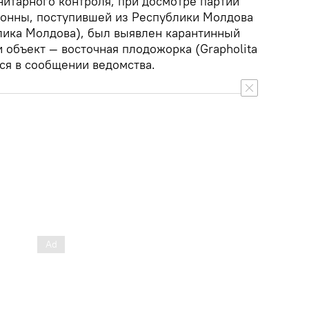
нитарного контроля, при досмотре партии
тонны, поступившей из Республики Молдова
ика Молдова), был выявлен карантинный
 объект — восточная плодожорка (Grapholita
тся в сообщении ведомства.