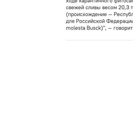
ходе карантинного фитоса
свежей сливы весом 20,3 
(происхождение — Республ
для Российской Федерации
molesta Busck)", — говори