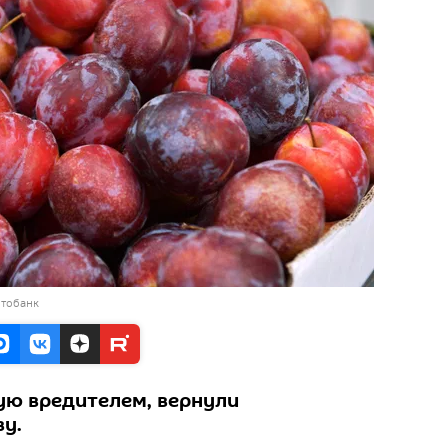
отобанк
ую вредителем, вернули
у.