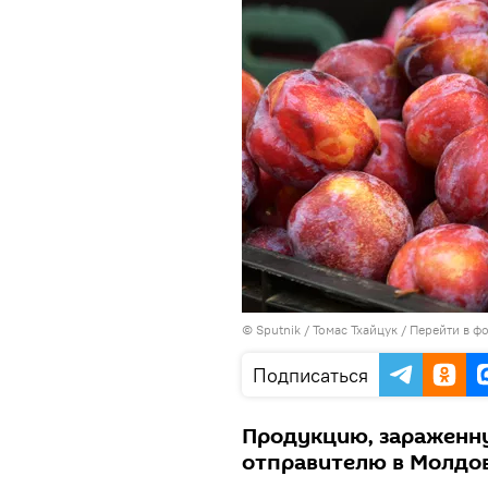
© Sputnik / Томас Тхайцук
/
Перейти в ф
Подписаться
Продукцию, зараженн
отправителю в Молдов