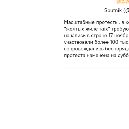
pic.
— Sputnik (
​Масштабные протесты, в 
"желтых жилетках" требую
начались в стране 17 нояб
участвовали более 100 ты
сопровождались беспорядк
протеста намечена на субб