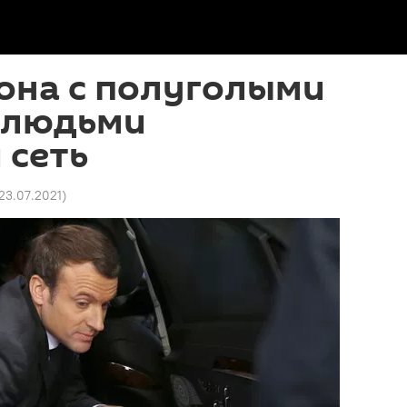
она с полуголыми
 людьми
 сеть
 23.07.2021
)