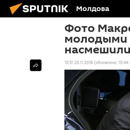
Молдова
Фото Макр
молодыми
насмешили
13:31 29.11.2018
(обновлено:
15:44