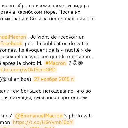
в сентябре во время поездки лидера
ртен в Карибском море. После их
итиковали в Сети за неподобающий его
uelMacron
. Je viens de recevoir un
Facebook
pour la publication de votre
sonnes. Ils évoquent de la « nudité » de
tes sexuels » avec ces gentils monsieurs.
é après la photo M.
#Macron
? 🤭🔞
twitter.com/wOkf5cmGRD
 (@julienibos)
27 ноября 2018 г.
вали тем большее негодование, что во
ная ситуация, вызванная протестами
rates'
@EmmanuelMacron
's photo with
s men
https://t.co/HGYvmh10qY