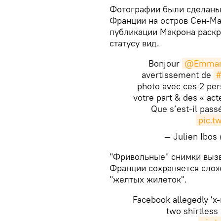
Фотографии были сделаны 
Франции на остров Сен-Ма
публикации Макрона раскр
статусу вид.
Bonjour
@Emman
avertissement de
#
photo avec ces 2 per
votre part & des « ac
Que s’est-il pass
pic.
— Julien Ibos
​"Фривольные" снимки выз
Франции сохраняется слож
"желтых жилеток".
Facebook allegedly 'x-
two shirtles