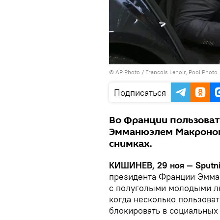
© AP Photo / Francois Lenoir, Pool Photo
Подписаться
Во Франции пользоват
Эмманюэлем Макроном
снимках.
КИШИНЕВ, 29 ноя — Sputni
президента Франции Эмма
с полуголыми молодыми л
когда несколько пользоват
блокировать в социальных 