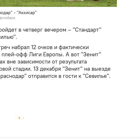
одар" - "Акхисар"
фотобанк
пройдет в четверг вечером – "Стандарт"
вилью".
треч набрал 12 очков и фактически
 плей-офф Лиги Европы. А вот "Зенит"
ах вне зависимости от результата
вой стадии. 13 декабря "Зенит" на выезде
Краснодар" отправится в гости к "Севилье".