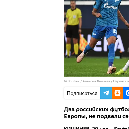
© Sputnik / Алексей Даничев
/
Перейти 
Подписаться
Два российских футбо
Европы, не подвели с
КИШИНЕВ, 29 ноя – Sputni