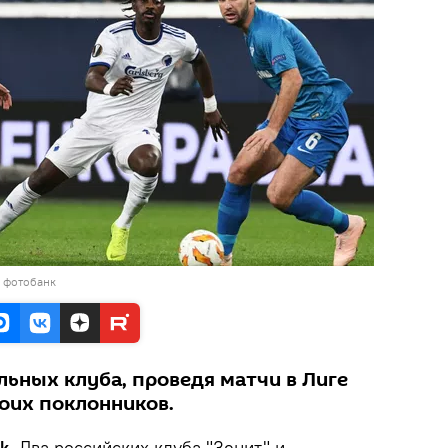
в фотобанк
льных клуба, проведя матчи в Лиге
воих поклонников.
k
. Два российских клуба "Зенит" и