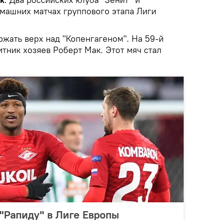
омашних матчах группового этапа Лиги
жать верх над "Копенгагеном". На 59-й
тник хозяев Роберт Мак. Этот мяч стал
 "Рапиду" в Лиге Европы