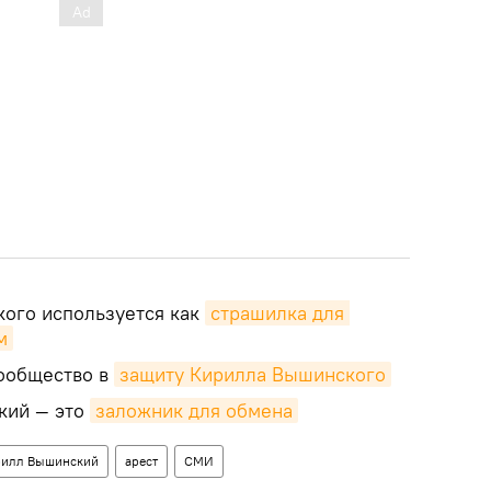
кого используется как
страшилка для 
м
сообщество в
защиту Кирилла Вышинского
кий — это
заложник для обмена
илл Вышинский
арест
СМИ