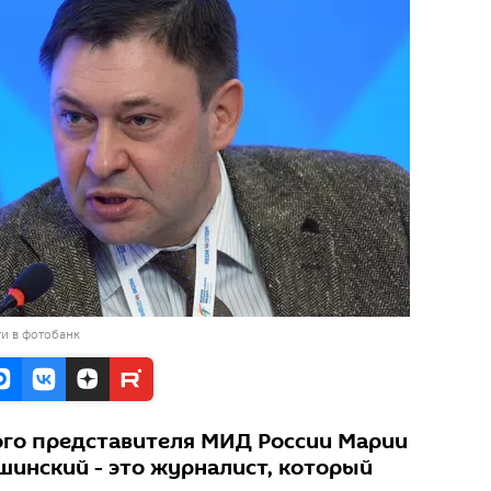
и в фотобанк
го представителя МИД России Марии
шинский - это журналист, который