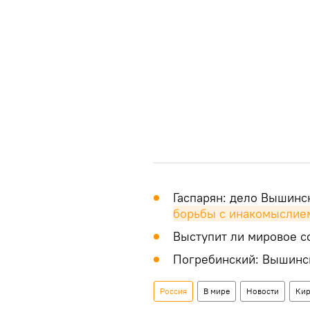
Гаспарян: дело Вышинс
борьбы с инакомыслие
Выступит ли мировое 
Погребинский: Вышинс
Россия
В мире
Новости
Кир