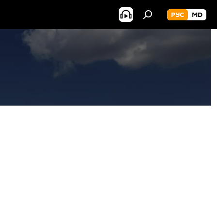
РУС
MD