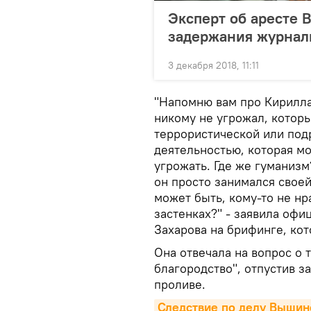
Эксперт об аресте
задержания журнал
3 декабря 2018, 11:11
"Напомню вам про Кирилла
никому не угрожал, которы
террористической или под
деятельностью, которая мо
угрожать. Где же гуманизм
он просто занимался своей
может быть, кому-то не нр
застенках?" - заявила оф
Захарова на брифинге, ко
Она отвечала на вопрос о 
благородство", отпустив 
проливе.
Следствие по делу Вышинс