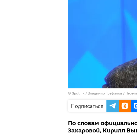
© Sputnik / Владимир Трефилов
/
Перейт
Подписаться
По словам официально
Захаровой, Кирилл Вы