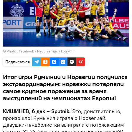
© Photo :
Facebook / Nebojsa Tejic / kolektiff
Подписаться
Итог игры Румынии и Норвегии получился
экстраординарным: норвежки потерпели
самое крупное поражение за время
выступлений на чемпионатах Европы!
КИШИНЕВ, 6 дек – Sputnik.
Это, действительно,
произошло! Румыния играла с Норвегией.
Девушки-гандболистки выиграли с потрясающим
счетом, 31-23 (разница составила восемь мячей!).