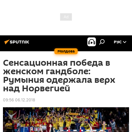
РУС
Молдова
Сенсационная победа в
женском гандболе:
Румыния одержала верх
над Норвегией
09:56 06.12.2018