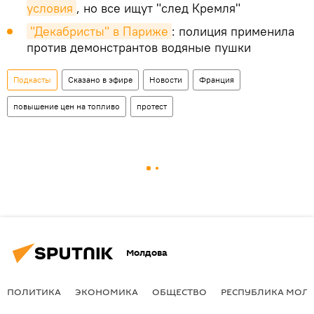
условия
, но все ищут "след Кремля"
"Декабристы" в Париже
: полиция применила
против демонстрантов водяные пушки
Подкасты
Сказано в эфире
Новости
Франция
повышение цен на топливо
протест
Молдова
ПОЛИТИКА
ЭКОНОМИКА
ОБЩЕСТВО
РЕСПУБЛИКА МОЛ