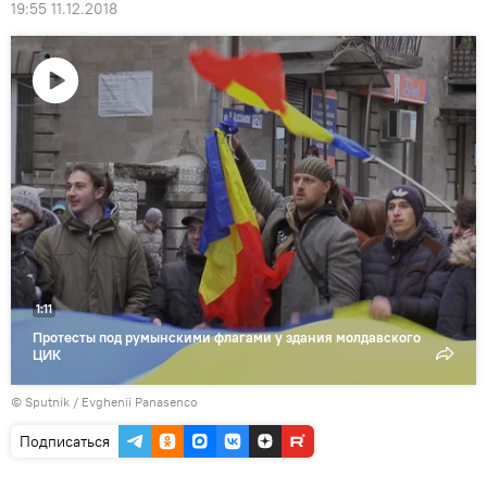
19:55 11.12.2018
Воспроизвести
видео
1:11
Протесты под румынскими флагами у здания молдавского
ЦИК
© Sputnik / Evghenii Panasenco
Подписаться