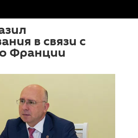
азил
ания в связи с
во Франции