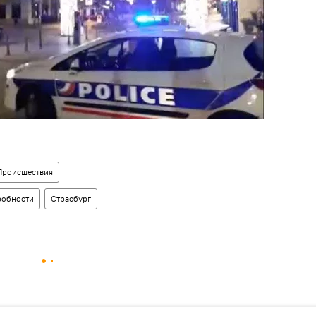
Происшествия
робности
Страсбург