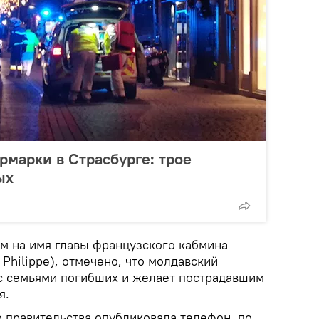
рмарки в Страсбурге: трое
ых
м на имя главы французского кабмина
Philippe), отмечено, что молдавский
с семьями погибших и желает пострадавшим
я.
 правительства опубликовала телефон, по