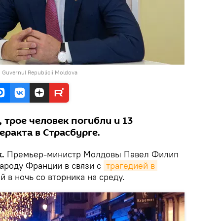
, Guvernul Republicii Moldova
трое человек погибли и 13
еракта в Страсбурге.
.
Премьер-министр Молдовы Павел Филип
ароду Франции в связи с
трагедией в 
 в ночь со вторника на среду.