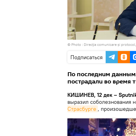
© Photo : Direcţia comunicare și protocol
Подписаться
По последним данным, 
пострадали во время т
КИШИНЕВ, 12 дек – Sputnik
выразил соболезнования н
Страсбурге
, произошедшей