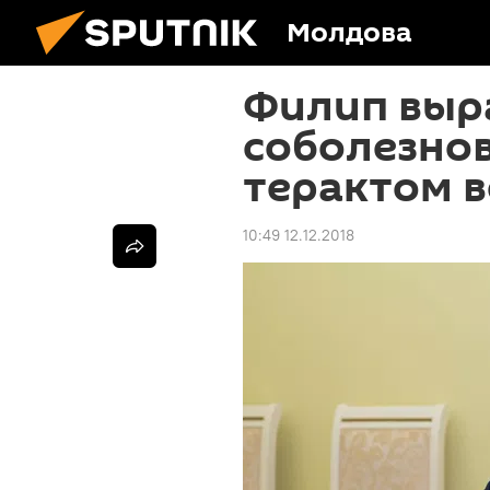
Молдова
Филип выр
соболезнов
терактом 
10:49 12.12.2018