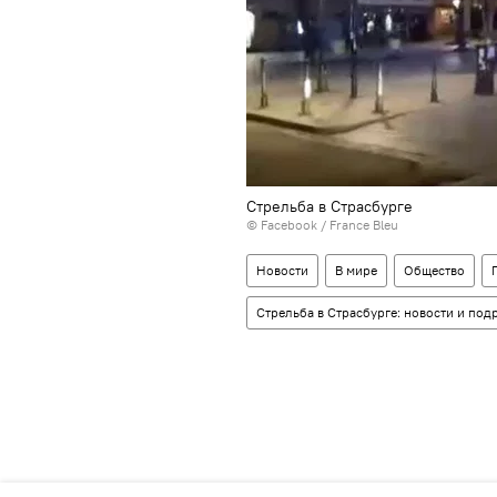
Стрельба в Страсбурге
©
Facebook / France Bleu
Новости
В мире
Общество
Стрельба в Страсбурге: новости и под