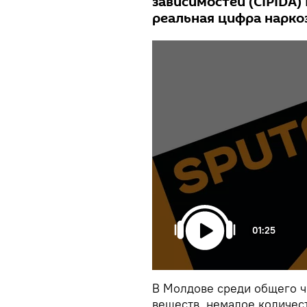
зависимостей (CIPIDA)
реальная цифра нарко
01:25
В Молдове среди общего ч
веществ, немалое количес