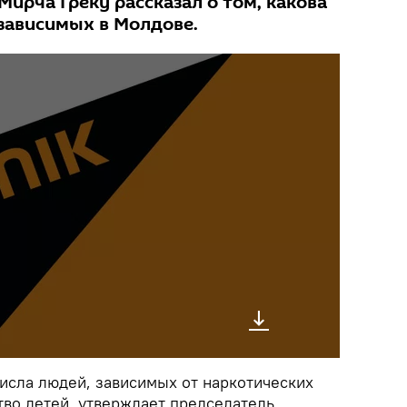
 Мирча Греку рассказал о том, какова
зависимых в Молдове.
исла людей, зависимых от наркотических
тво детей, утверждает председатель