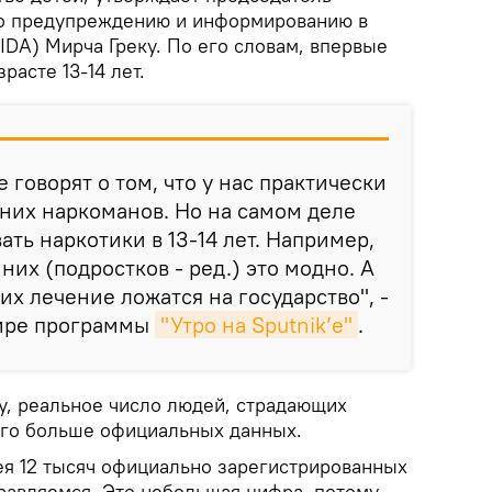
о предупреждению и информированию в
IDA) Мирча Греку. По его словам, впервые
расте 13-14 лет.
говорят о том, что у нас практически
них наркоманов. Но на самом деле
ть наркотики в 13-14 лет. Например,
них (подростков - ред.) это модно. А
их лечение ложатся на государство", -
фире программы
"Утро на Sputnik’e"
.
у, реальное число людей, страдающих
ого больше официальных данных.
ея 12 тысяч официально зарегистрированных
равляемся. Это небольшая цифра, потому