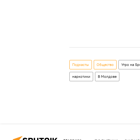
Подкасты
Общество
Утро на Sp
наркотики
В Молдове