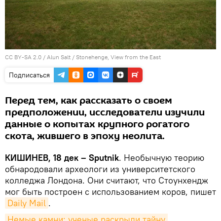
CC BY-SA 2.0
/
Alun Salt
/
Stonehenge, View from the East
Подписаться
Перед тем, как рассказать о своем
предположении, исследователи изучили
данные о копытах крупного рогатого
скота, жившего в эпоху неолита.
КИШИНЕВ, 18 дек – Sputnik
. Необычную теорию
обнародовали археологи из университетского
колледжа Лондона. Они считают, что Стоунхендж
мог быть построен с использованием коров, пишет
Daily Mail
.
Немые камни: ученые раскрыли тайну 