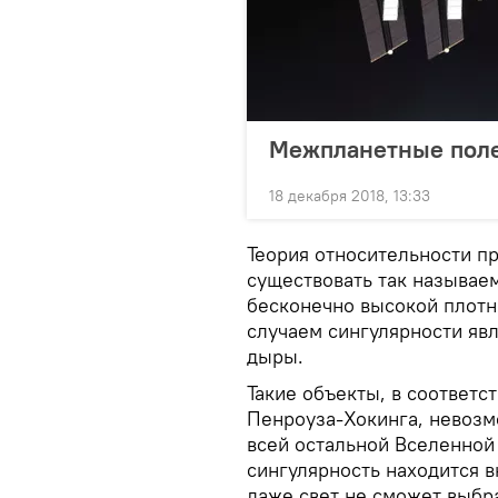
Межпланетные поле
18 декабря 2018, 13:33
Теория относительности пр
существовать так называе
бесконечно высокой плотн
случаем сингулярности яв
дыры.
Такие объекты, в соответс
Пенроуза-Хокинга, невозмо
всей остальной Вселенной
сингулярность находится 
даже свет не сможет выбр