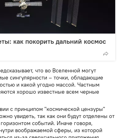
ты: как покорить дальний космос
едсказывает, что во Вселенной могут
мые сингулярности – точки, обладающие
остью и какой угодно массой. Частным
ляются хорошо известные всем черные
твии с принципом "космической цензуры"
жно увидеть, так как они будут отделены от
 горизонтом событий. Иначе говоря,
внутри воображаемой сферы, из которой
аться из-за сверхсильного притяжения