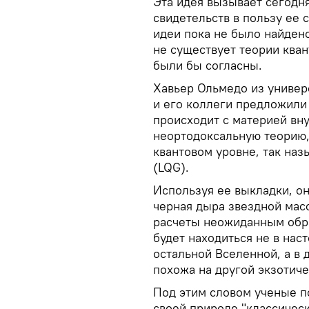
Эта идея вызывает сегодн
свидетельств в пользу ее
идеи пока не было найден
не существует теории кван
были бы согласны.
Хавьер Ольмедо из униве
и его коллеги предложили
происходит с материей вн
неортодоксальную теорию
квантовом уровне, так на
(LQG).
Используя ее выкладки, он
черная дыра звездной мас
расчеты неожиданным обра
будет находиться не в на
остальной Вселенной, а в 
похожа на другой экзотиче
Под этим словом ученые 
своей природе "классичес