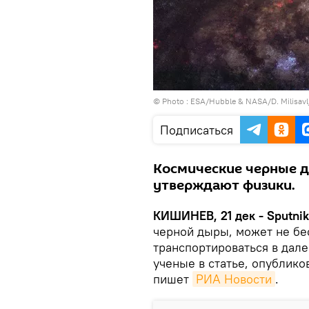
© Photo : ESA/Hubble & NASA/D. Milisavlj
Подписаться
Космические черные д
утверждают физики.
КИШИНЕВ, 21 дек - Sputnik
черной дыры, может не бес
транспортироваться в дал
ученые в статье, опубликов
пишет
РИА Новости
.