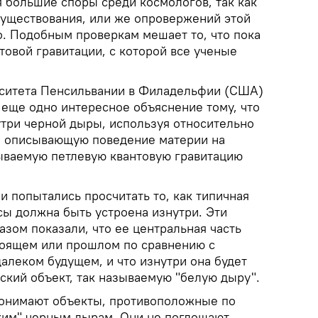
я большие споры среди космологов, так как
 существования, или же опровержений этой
о. Подобным проверкам мешает то, что пока
товой гравитации, с которой все ученые
рситета Пенсильвании в Филадельфии (США)
 еще одно интересное объяснение тому, что
утри черной дыры, используя относительно
, описывающую поведение материи на
зываемую петлевую квантовую гравитацию
и попытались просчитать то, как типичная
сы должна быть устроена изнутри. Эти
зом показали, что ее центральная часть
стоящем или прошлом по сравнению с
далеком будущем, и что изнутри она будет
ский объект, так называемую "белую дыру".
понимают объекты, противоположные по
ким" черным дырам. Они не поглощают