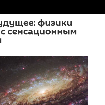
удущее: физики
 с сенсационным
м