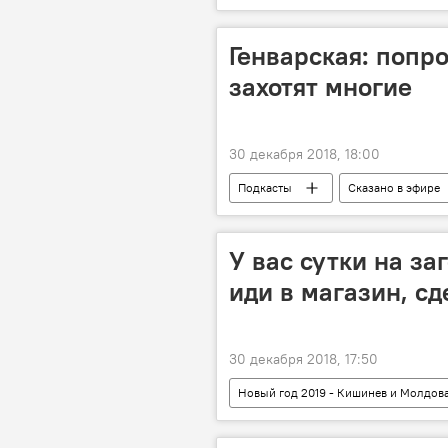
Генварская: попро
захотят многие
30 декабря 2018, 18:00
Подкасты
Сказано в эфире
У вас сутки на за
иди в магазин, сд
30 декабря 2018, 17:50
Новый год 2019 - Кишинев и Молдов
В мире
Общество