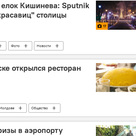
 елок Кишинева: Sputnik
красавиц" столицы
17
Фото
Новости
ске открылся ресторан
и
 Молдове
Общество
ризы в аэропорту