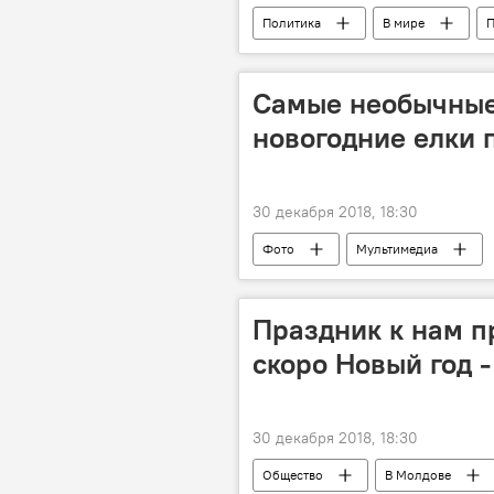
Политика
В мире
П
Игорь Додон
Владимир Пут
Самые необычные
новогодние елки 
30 декабря 2018, 18:30
Фото
Мультимедиа
Праздник к нам пр
скоро Новый год -
30 декабря 2018, 18:30
Общество
В Молдове