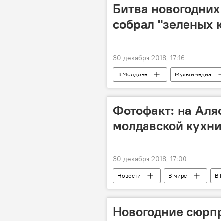
подарки
Битва новогодних
собрал "зеленых 
30 декабря 2018, 17:16
В Молдове
Мультимедиа
Фотофакт: на Аля
молдавской кухн
30 декабря 2018, 17:00
Новости
В мире
В
Новогодние сюрп