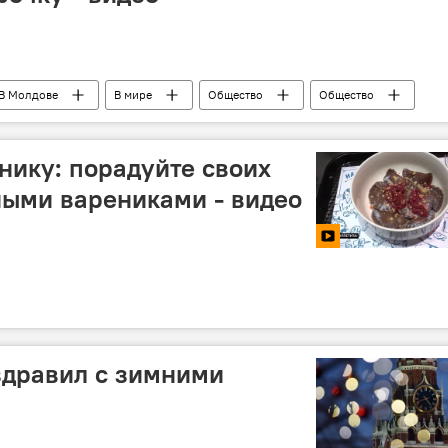
В Молдове
В мире
Общество
Общество
ант
песня
днику: порадуйте своих
ными варениками - видео
здравил с зимними