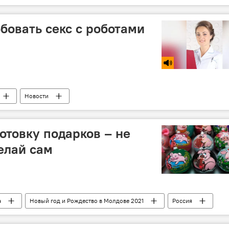
бовать секс с роботами
Новости
готовку подарков – не
елай сам
а
Новый год и Рождество в Молдове 2021
Россия
В Молдове
Общество
Новости
Новый год