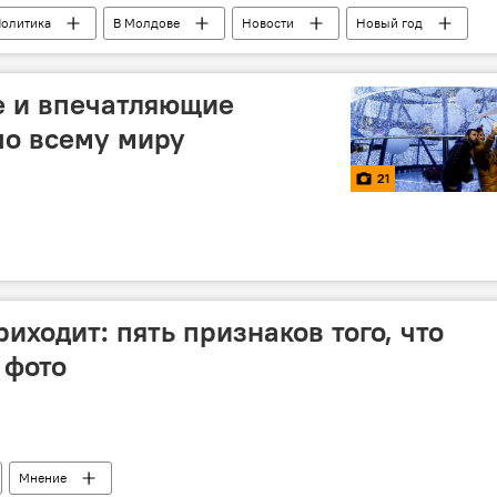
олитика
В Молдове
Новости
Новый год
ин
 и впечатляющие
по всему миру
21
иходит: пять признаков того, что
 фото
Мнение