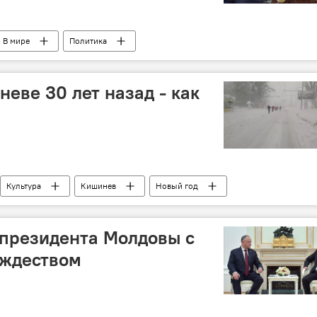
В мире
Политика
еве 30 лет назад - как
Культура
Кишинев
Новый год
021
Новый год 2019 - Кишинев и Молдова
 президента Молдовы с
ождеством