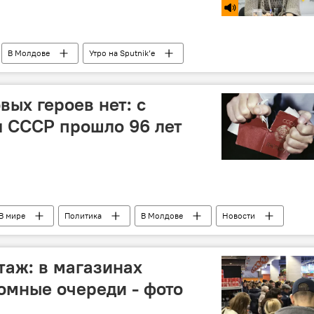
В Молдове
Утро на Sputnik’e
вых героев нет: с
 СССР прошло 96 лет
В мире
Политика
В Молдове
Новости
аж: в магазинах
омные очереди - фото