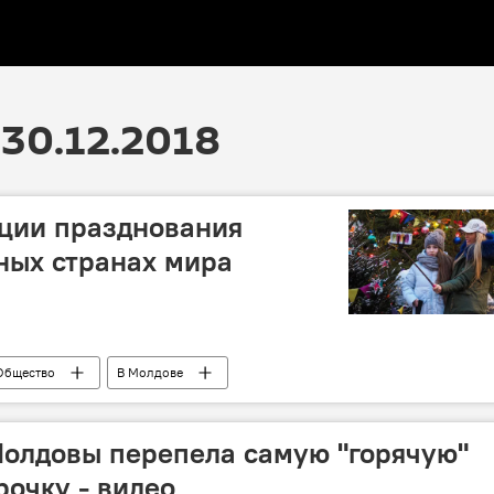
30.12.2018
ции празднования
зных странах мира
Общество
В Молдове
Молдовы перепела самую "горячую"
очку - видео