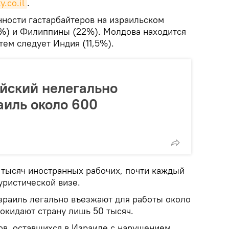
y.co.il
.
нности гастарбайтеров на израильском
5%) и Филиппины (22%). Молдова находится
тем следует Индия (11,5%).
йский нелегально
аиль около 600
 тысяч иностранных рабочих, почти каждый
туристической визе.
Израиль легально въезжают для работы около
покидают страну лишь 50 тысяч.
ов, оставшихся в Израиле с нарушением