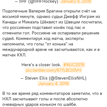
— IIHF (@IIHFHockey)
January 5, 2019
​Подопечные Валерия Брагина открыли счёт на
восьмой минуте, однако судьи Джефф Ингрэм из
Канады и Микаэль Шёквист из Швеции посчитали,
что россиянин подставил конёк под пас и
отменили гол. Россияне не оспаривали решение
судей. Комментируя ход матча, эксперты
напомнили, что голы "от конька" на
международной арене не засчитываются, как и в
матчах КХЛ.
Here's a closer look.
#WJC2019
pic.twitter.com/677LBCIOVH
— Steven Ellis (@StevenEllisNHL)
January 4, 2019
​В то же время ряд комментаторов заметили, что в
НХЛ засчитывают голы и после абсолютно
очевидных ударов коньком по шайбе.