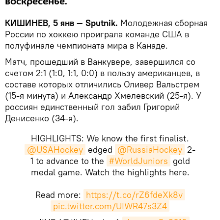
воскресенье.
КИШИНЕВ, 5 янв — Sputnik.
Молодежная сборная
России по хоккею проиграла команде США в
полуфинале чемпионата мира в Канаде.
Матч, прошедший в Ванкувере, завершился со
счетом 2:1 (1:0, 1:1, 0:0) в пользу американцев, в
составе которых отличились Оливер Вальстрем
(15-я минута) и Александр Хмелевский (25-я). У
россиян единственный гол забил Григорий
Денисенко (34-я).
HIGHLIGHTS: We know the first finalist.
@USAHockey
edged
@RussiaHockey
2-
1 to advance to the
#WorldJuniors
gold
medal game. Watch the highlights here.
Read more:
https://t.co/rZ6fdeXk8v
pic.twitter.com/UIWR47s3Z4